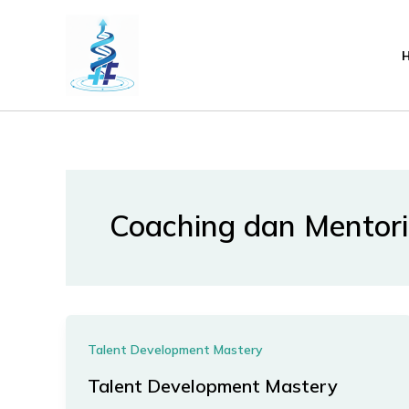
Lewati
ke
konten
Coaching dan Mentor
Talent Development Mastery
Talent Development Mastery