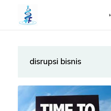
Lewati
ke
konten
disrupsi bisnis