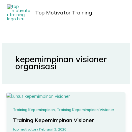
Lewati
MAIN
ke
Top Motivator Training
MEN
konten
kepemimpinan visioner
organisasi
,
Training Kepemimpinan
Training Kepemimpinan Visioner
Training Kepemimpinan Visioner
top motivator
/
Februari 3, 2026