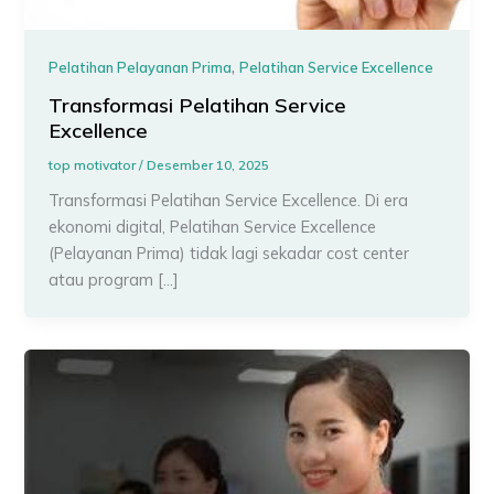
,
Pelatihan Pelayanan Prima
Pelatihan Service Excellence
Transformasi Pelatihan Service
Excellence
top motivator
/
Desember 10, 2025
Transformasi Pelatihan Service Excellence. Di era
ekonomi digital, Pelatihan Service Excellence
(Pelayanan Prima) tidak lagi sekadar cost center
atau program […]