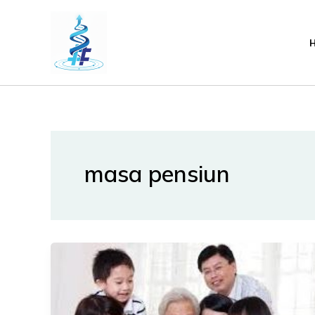
Lewati
ke
konten
masa pensiun