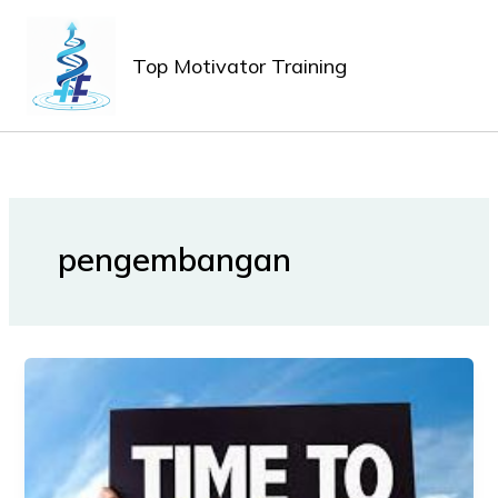
Lewati
MAIN
ke
MEN
Top Motivator Training
konten
pengembangan