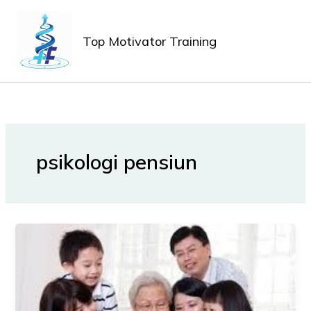
Lewati
MAIN
ke
MEN
Top Motivator Training
konten
psikologi pensiun