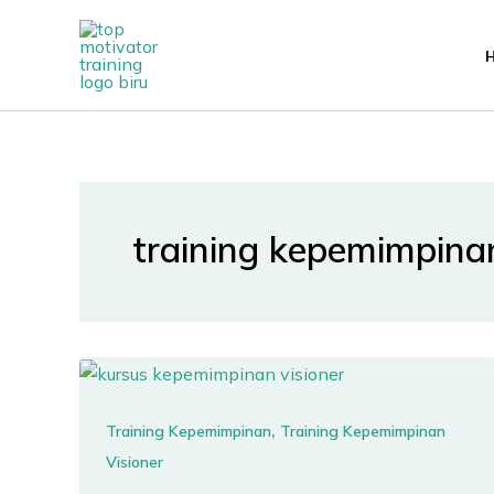
Lewati
ke
konten
training kepemimpinan
,
Training Kepemimpinan
Training Kepemimpinan
Visioner