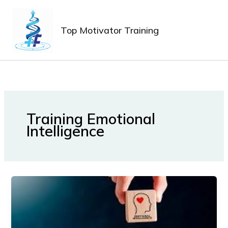
Lewati
MAIN
ke
MEN
Top Motivator Training
konten
Training Emotional
Intelligence