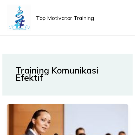
Lewati
MAIN
ke
MEN
Top Motivator Training
konten
Training Komunikasi
Efektif