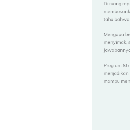
Di ruang rap
membosanka
tahu bahwa 
Mengapa be
menyimak, s
Jawabannya 
Program
Str
menjadikan 
mampu mengu