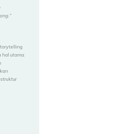
g
ang.”
torytelling
a hal utama:
n
akan
struktur