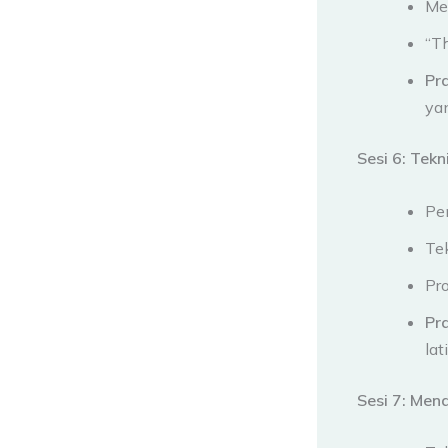
Me
“Th
Pr
yan
Sesi 6: Tek
Pe
Tek
Pro
Pr
lat
Sesi 7: Men