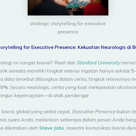
strategic storytelling for executive
presence
orytelling for Executive Presence: Kekuatan Neurologis di B
tegi ini sangat krusial? Riset dari
Stanford University
menun
tik semata memiliki tingkat retensi ingatan hanya sekitar
5
 data tersebut dibungkus dalam cerita, tingkat retensinya m
70%
. Secara neurologis, cerita yang kuat melepaskan oksit
ngun kepercayaan—di otak pendengar.
 bisnis global yang serba cepat,
Executive Presence
bukan t
ras suara Anda, melainkan seberapa dalam pesan Anda ber
a dikatakan oleh
Steve Jobs
, maestro komunikasi bisnis duni