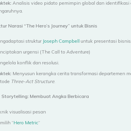
aktek:
Analisis video pidato pemimpin global dan identifikasi
ngaruhnya.
ktur Narasi “The Hero’s Journey” untuk Bisnis
ngadaptasi struktur
Joseph Campbell
untuk presentasi bisnis
nciptakan urgensi (The Call to Adventure)
gelola konflik dan resolusi.
aktek:
Menyusun kerangka cerita transformasi departemen 
tode
Three-Act Structure
.
a Storytelling: Membuat Angka Berbicara
nik visualisasi pesan
ilih “
Hero Metric
“