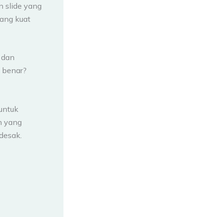
n slide yang
ang kuat
 dan
 benar?
untuk
n yang
desak.