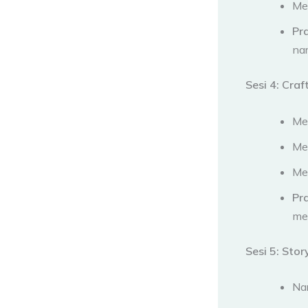
Me
Pr
nar
Sesi 4: Craf
Me
Me
Men
Pr
men
Sesi 5: St
Nar