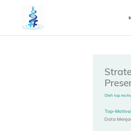
Lewati
ke
konten
Strate
Prese
Oleh
top moti
Top-Motiva
Data Menjadi