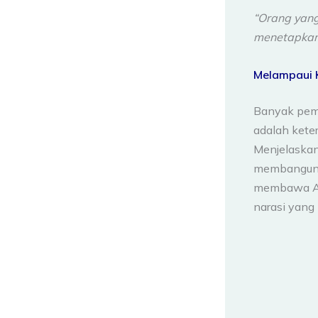
“Orang yang
menetapkan 
Melampaui K
Banyak pemim
adalah keter
Menjelaska
membangun k
membawa And
narasi yang 