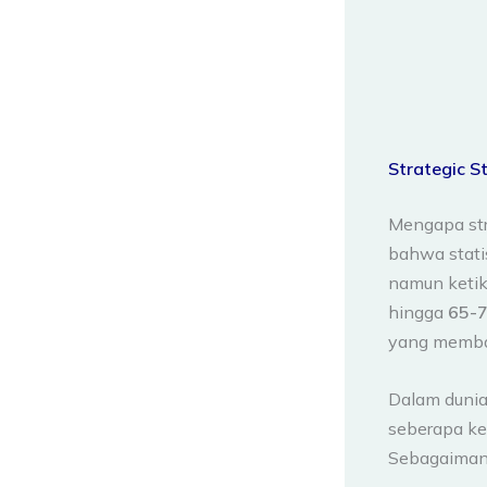
Strategic St
Mengapa stra
bahwa statis
namun ketika
hingga
65-
yang memba
Dalam dunia
seberapa ke
Sebagaiman