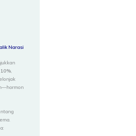
alik Narasi
jukkan
-10%
,
elonjak
osin—hormon
entang
gema.
a: