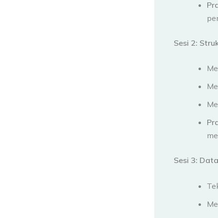
Pr
pe
Sesi 2: Stru
Me
Me
Men
Pr
me
Sesi 3: Dat
Tek
Mem