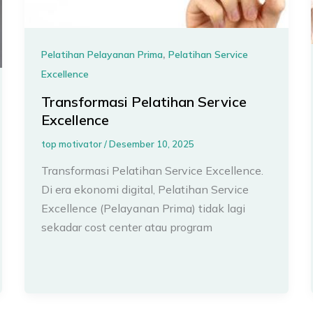
,
Pelatihan Pelayanan Prima
Pelatihan Service
Excellence
Transformasi Pelatihan Service
Excellence
top motivator
/
Desember 10, 2025
Transformasi Pelatihan Service Excellence.
Di era ekonomi digital, Pelatihan Service
Excellence (Pelayanan Prima) tidak lagi
sekadar cost center atau program