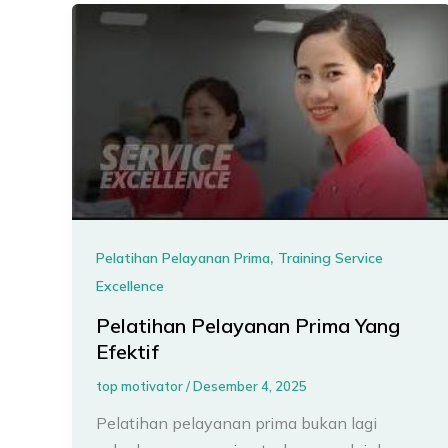
,
Pelatihan Pelayanan Prima
Training Service
Excellence
Pelatihan Pelayanan Prima Yang
Efektif
top motivator
/
Desember 4, 2025
Pelatihan pelayanan prima bukan lagi