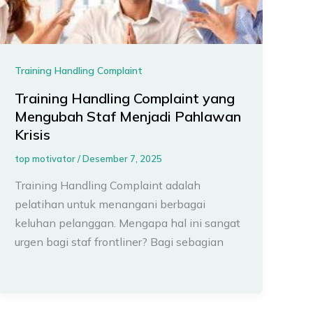
Training Handling Complaint
Training Handling Complaint yang
Mengubah Staf Menjadi Pahlawan
Krisis
top motivator
/
Desember 7, 2025
Training Handling Complaint adalah
pelatihan untuk menangani berbagai
keluhan pelanggan. Mengapa hal ini sangat
urgen bagi staf frontliner? Bagi sebagian