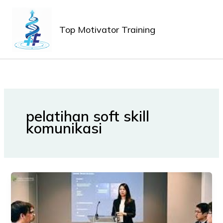
Lewati
MAIN
ke
MEN
Top Motivator Training
konten
pelatihan soft skill
komunikasi