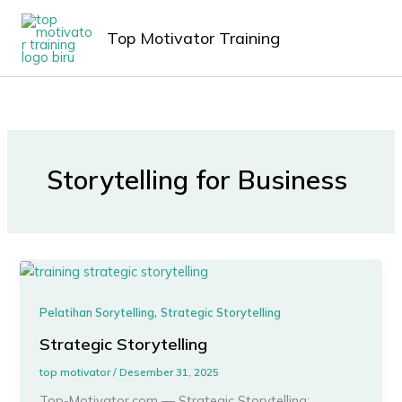
Lewati
MAIN
ke
Top Motivator Training
MEN
konten
Storytelling for Business
,
Pelatihan Sorytelling
Strategic Storytelling
Strategic Storytelling
top motivator
/
Desember 31, 2025
Top-Motivator.com — Strategic Storytelling: