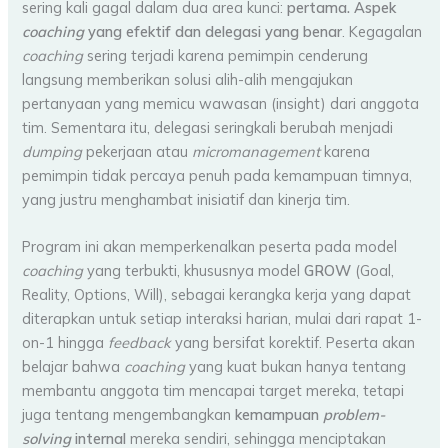
sering kali gagal dalam dua area kunci:
pertama. Aspek
coaching
yang efektif dan delegasi yang benar
. Kegagalan
coaching
sering terjadi karena pemimpin cenderung
langsung memberikan solusi alih-alih mengajukan
pertanyaan yang memicu wawasan (insight) dari anggota
tim. Sementara itu, delegasi seringkali berubah menjadi
dumping
pekerjaan atau
micromanagement
karena
pemimpin tidak percaya penuh pada kemampuan timnya,
yang justru menghambat inisiatif dan kinerja tim.
Program ini akan memperkenalkan peserta pada model
coaching
yang terbukti, khususnya model
GROW
(Goal,
Reality, Options, Will), sebagai kerangka kerja yang dapat
diterapkan untuk setiap interaksi harian, mulai dari rapat 1-
on-1 hingga
feedback
yang bersifat korektif. Peserta akan
belajar bahwa
coaching
yang kuat bukan hanya tentang
membantu anggota tim mencapai target mereka, tetapi
juga tentang mengembangkan
kemampuan
problem-
solving
internal
mereka sendiri, sehingga menciptakan