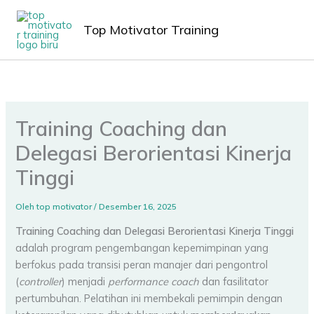
Lewati
MAIN
ke
Top Motivator Training
MEN
konten
Training Coaching dan
Delegasi Berorientasi Kinerja
Tinggi
Oleh
top motivator
/
Desember 16, 2025
Training Coaching dan Delegasi Berorientasi Kinerja Tinggi
adalah program pengembangan kepemimpinan yang
berfokus pada transisi peran manajer dari pengontrol
(
controller
) menjadi
performance coach
dan fasilitator
pertumbuhan. Pelatihan ini membekali pemimpin dengan