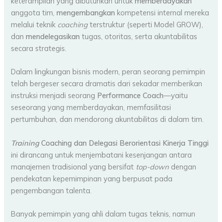
keterampilan yang dibutuhkan untuk
memberdayakan
anggota tim,
mengembangkan
kompetensi internal mereka
melalui teknik
coaching
terstruktur (seperti Model GROW),
dan
mendelegasikan
tugas, otoritas, serta akuntabilitas
secara strategis.
Dalam lingkungan bisnis modern, peran seorang pemimpin
telah bergeser secara dramatis dari sekadar memberikan
instruksi menjadi seorang
Performance Coach
—yaitu
seseorang yang memberdayakan, memfasilitasi
pertumbuhan, dan mendorong akuntabilitas di dalam tim.
Training
Coaching dan Delegasi Berorientasi Kinerja Tinggi
ini dirancang untuk menjembatani kesenjangan antara
manajemen tradisional yang bersifat
top-down
dengan
pendekatan kepemimpinan yang berpusat pada
pengembangan talenta.
Banyak pemimpin yang ahli dalam tugas teknis, namun