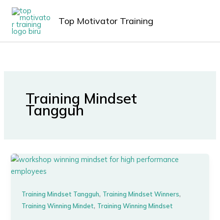
Lewati
MAIN
ke
Top Motivator Training
MEN
konten
Training Mindset
Tangguh
,
,
Training Mindset Tangguh
Training Mindset Winners
,
Training Winning Mindet
Training Winning Mindset